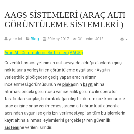
AAGS SISTEMLERI (ARAÇ ALTI
GÖRÜNTÜLEME SISTEMLERI )
yonetici
Blog
20 May 2017
Gösterim: 4013
Araç Altı Görüntüleme Sistemleri (AAGS )
:
Güvenlik hassasiyetinin en üst seviyede olduğu alanlarda giriş
noktalarına yerleştirilen görüntüleme aygıtlarıdır.Aygıtın
yerleştirildiği bölgeden geçiş yapan aracın altının
incelenmesi,görüntüsünün ve
plaka
sının
kayıt
altına
alınması,önceki görüntüsü var ise anlık görüntü ile operatör
tarafından karşılaştırılarak olağan dışı bir durum söz konusu ise
araç girişine onay verilmemesi,aracın alt görüntüsü güvenlik
açısından uygun ise giriş izni verilmesi,yapılan tüm bu işlemlerin
kayıt altına alınması eylemlerini gerçekleştiren
güvenlik
sistemi
ne verilen isimdir.