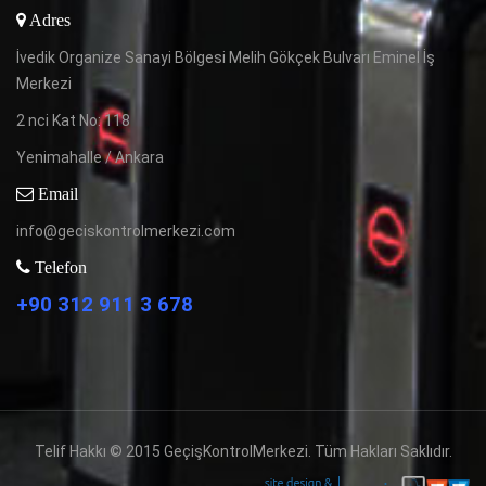
Adres
İvedik Organize Sanayi Bölgesi Melih Gökçek Bulvarı Eminel İş
Merkezi
2 nci Kat No: 118
Yenimahalle / Ankara
Email
info@geciskontrolmerkezi.com
Telefon
+90 312 911 3 678
Telif Hakkı © 2015 GeçişKontrolMerkezi. Tüm Hakları Saklıdır.