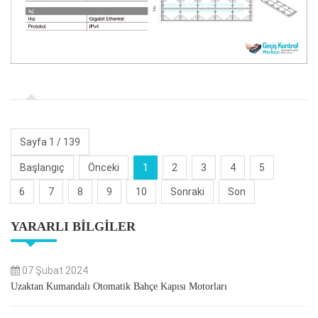
Sayfa 1 / 139
Başlangıç
Önceki
1
2
3
4
5
6
7
8
9
10
Sonraki
Son
YARARLI BILGILER
07 Şubat 2024
Uzaktan Kumandalı Otomatik Bahçe Kapısı Motorları