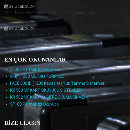
29 Ocak 2024
Kollu Bariyerlere Entegre Edilecek Olan Ürünler Nelerdir
29 Ocak 2024
Mantar Bariyer Nerelerde Kullanılır
EN ÇOK OKUNANLAR
SF300 Parmak İzi Okuyucu
GKM – 280 METRO TURNİKESİ
FACE 800 ID (1200 Kapasite) Yüz Tanıma Sistemleri
KR 500 MF KART OKUYUCU SİSTEMLERİ
KR 502 MF KART ve ŞİFRE OKUMA CİHAZI
SF100 Parmak İzi Okuyucu
BIZE
ULAŞIN