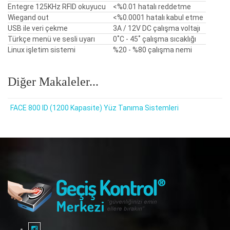
Entegre 125KHz RFID okuyucu
<%0.01 hatalı reddetme
Wiegand out
<%0.0001 hatalı kabul etme
USB ile veri çekme
3A / 12V DC çalışma voltajı
Türkçe menü ve sesli uyarı
0˚C - 45˚ çalışma sıcaklığı
Linux işletim sistemi
%20 - %80 çalışma nemi
Diğer Makaleler...
FACE 800 ID (1200 Kapasite) Yüz Tanıma Sistemleri