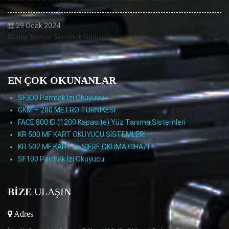
29 Ocak 2024
Mantar Bariyer Nerelerde Kullanılır
EN ÇOK OKUNANLAR
SF300 Parmak İzi Okuyucu
GKM – 280 METRO TURNİKESİ
FACE 800 ID (1200 Kapasite) Yüz Tanıma Sistemleri
KR 500 MF KART OKUYUCU SİSTEMLERİ
KR 502 MF KART ve ŞİFRE OKUMA CİHAZI
SF100 Parmak İzi Okuyucu
BIZE
ULAŞIN
Adres