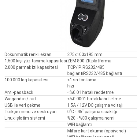
Dokunmatik renkli ekran
275x100x195 mm
1.500 kişi yüz tanıma kapasitesi
ZEM 800 ZK platformu
2.000 parmak izi kapasitesi
TCP/IP, RS232/485
bağlantıRS232/485 bağlantı
100.000 log kapasitesi
<1 sn tanılama
hızı
Anti-passback
<%0.01 hatalı reddetme
Wiegand in / out
<%0.0001 hatalı kabul etme
USB ile veri çekme
1.5A / 12V DC çalışma voltajı
Türkçe menü ve sesli uyarı
0˚C - 45˚ çalışma sıcaklığı
Linux işletim sistemi
%20 - %80 çalışma nemi
WIFI bağlantı
Mifare kart okuma (opsiyonel)