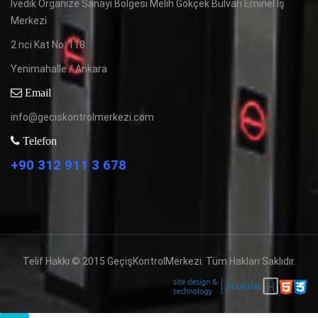
İvedik Organize Sanayi Bölgesi Melih Gökçek Bulvarı Eminel İş
Merkezi
2 nci Kat No: 118
Yenimahalle / Ankara
Email
info@geciskontrolmerkezi.com
Telefon
+90 312 911 3 678
Telif Hakkı © 2015 GeçişKontrolMerkezi. Tüm Hakları Saklıdır.