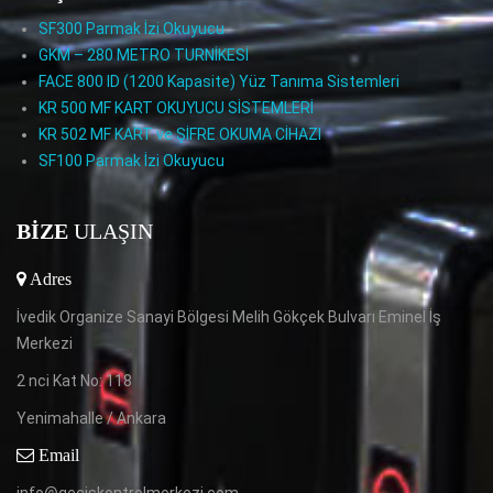
SF300 Parmak İzi Okuyucu
GKM – 280 METRO TURNİKESİ
FACE 800 ID (1200 Kapasite) Yüz Tanıma Sistemleri
KR 500 MF KART OKUYUCU SİSTEMLERİ
KR 502 MF KART ve ŞİFRE OKUMA CİHAZI
SF100 Parmak İzi Okuyucu
BIZE
ULAŞIN
Adres
İvedik Organize Sanayi Bölgesi Melih Gökçek Bulvarı Eminel İş
Merkezi
2 nci Kat No: 118
Yenimahalle / Ankara
Email