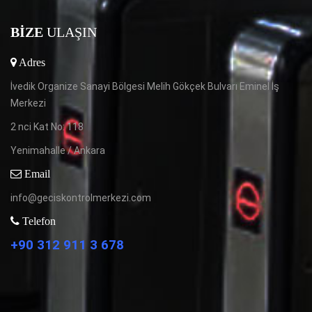
BIZE
ULAŞIN
Adres
İvedik Organize Sanayi Bölgesi Melih Gökçek Bulvarı Eminel İş
Merkezi
2 nci Kat No: 118
Yenimahalle / Ankara
Email
info@geciskontrolmerkezi.com
Telefon
+90 312 911 3 678