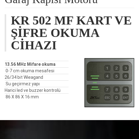
KR 502 MF KART VE
ŞİFRE OKUMA
CİHAZI
13.56 MHz Mifare okuma
0-7 cm okuma mesafesi
26/34 bit Wieagand
Su geçirmez yapı
Harici led ve buzzer kontrolü
86 X 86 X 16 mm