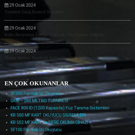
29 Ocak 2024
Turnikeli Geçiş Kontrol Sistemleri
29 Ocak 2024
Kollu Bariyerlere Entegre Edilecek Olan Ürünler Nelerdir
29 Ocak 2024
Mantar Bariyer Nerelerde Kullanılır
EN ÇOK OKUNANLAR
SF300 Parmak İzi Okuyucu
GKM – 280 METRO TURNİKESİ
FACE 800 ID (1200 Kapasite) Yüz Tanıma Sistemleri
KR 500 MF KART OKUYUCU SİSTEMLERİ
KR 502 MF KART ve ŞİFRE OKUMA CİHAZI
SF100 Parmak İzi Okuyucu